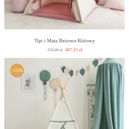
Tipi i Mata Beżowo-Różowy
Pierwotna
Aktualna
407.15
zł
479.00
zł
cena
cena
wynosiła:
wynosi:
479.00 zł.
407.15 zł.
-15%