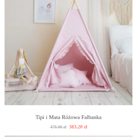
Tipi i Mata Różowa Falbanka
Pierwotna
Aktualna
383.20
zł
479.00
zł
cena
cena
wynosiła:
wynosi: