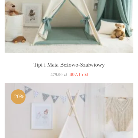
Tipi i Mata Beżowo-Szałwiowy
Pierwotna
Aktualna
407.15
zł
479.00
zł
cena
cena
wynosiła:
wynosi:
479.00 zł.
407.15 zł.
-20%