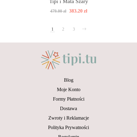
Tipi i Mata Szary
Pierwotna
Aktualna
383.20
zł
479.00
zł
cena
cena
wynosiła:
wynosi:
479.00 zł.
383.20 zł.
1
2
3
Blog
Moje Konto
Formy Płatności
Dostawa
Zwroty i Reklamacje
Polityka Prywatności
Regulamin