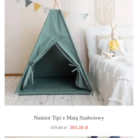
Namiot Tipi z Matą Szałwiowy
Pierwotna
Aktualna
383.20
zł
479.00
zł
cena
cena
wynosiła:
wynosi: