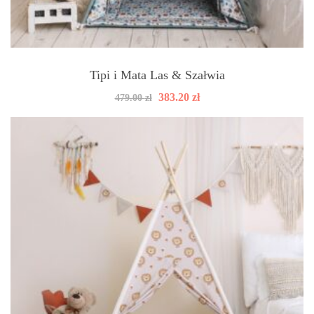
Tipi i Mata Las & Szałwia
Pierwotna
Aktualna
383.20
zł
479.00
zł
cena
cena
wynosiła:
wynosi:
479.00 zł.
383.20 zł.