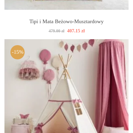
Tipi i Mata Beżowo-Musztardowy
Pierwotna
Aktualna
407.15
zł
479.00
zł
cena
cena
wynosiła:
wynosi:
479.00 zł.
407.15 zł.
-15%