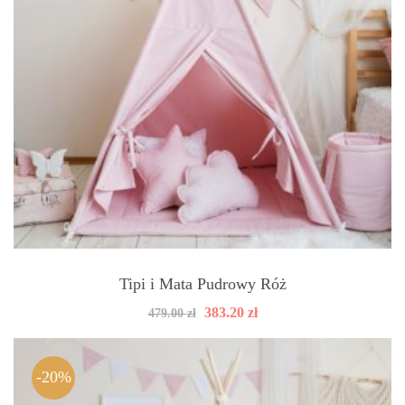
Tipi i Mata Pudrowy Róż
Pierwotna
Aktualna
383.20
zł
479.00
zł
cena
cena
wynosiła:
wynosi:
479.00 zł.
383.20 zł.
-20%