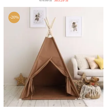
383.20
zł
479.00
zł
cena
cena
wynosiła:
wynosi:
479.00 zł.
383.20 zł.
-20%