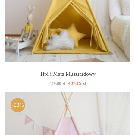
Tipi i Mata Musztardowy
Pierwotna
Aktualna
407.15
zł
479.00
zł
cena
cena
wynosiła:
wynosi:
479.00 zł.
407.15 zł.
-20%