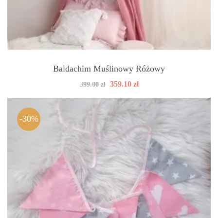
Baldachim Muślinowy Różowy
Pierwotna
Aktualna
359.10
zł
399.00
zł
cena
cena
wynosiła:
wynosi:
399.00 zł.
359.10 zł.
-30%