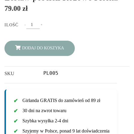
79.00
zł
Zestaw
ILOŚĆ
-
+
pościeli
Różowe
Piórka
DODAJ DO KOSZYKA
quantity
PL005
SKU
Girlanda GRATIS do zamówień od 89 zł
30 dni na zwrot towaru
Szybka wysyłka 2-4 dni
Szyjemy w Polsce, ponad 9 lat doświadczenia