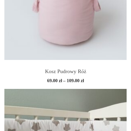
Kosz Pudrowy Róż
Zakres
69.00
zł
–
109.00
zł
cen:
od
69.00 zł
do
109.00 zł