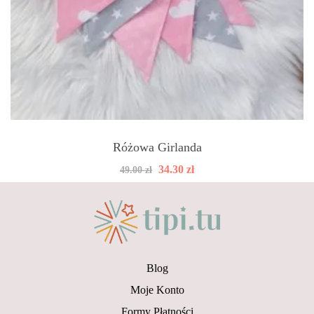
Różowa Girlanda
Pierwotna
Aktualna
34.30
zł
49.00
zł
cena
cena
wynosiła:
wynosi:
49.00 zł.
34.30 zł.
Blog
Moje Konto
Formy Płatności