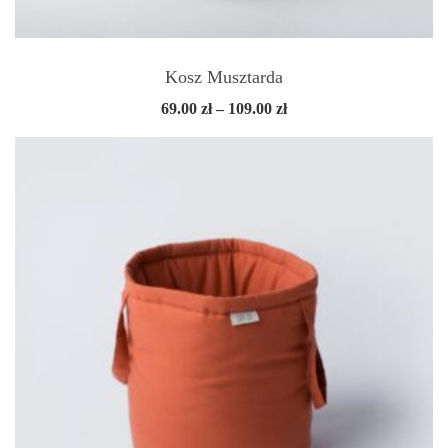
Kosz Musztarda
Zakres
69.00
zł
–
109.00
zł
cen:
od
69.00 zł
do
109.00 zł