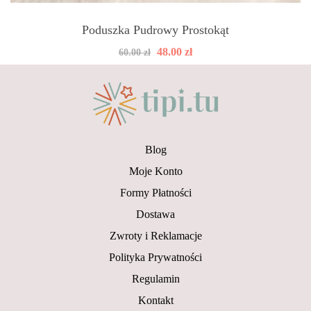
Poduszka Pudrowy Prostokąt
Pierwotna
Aktualna
48.00
zł
60.00
zł
cena
cena
wynosiła:
wynosi:
60.00 zł.
48.00 zł.
Blog
Moje Konto
Formy Płatności
Dostawa
Zwroty i Reklamacje
Polityka Prywatności
Regulamin
Kontakt