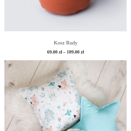
Kosz Rudy
Zakres
69.00
zł
–
109.00
zł
cen:
od
69.00 zł
do
109.00 zł