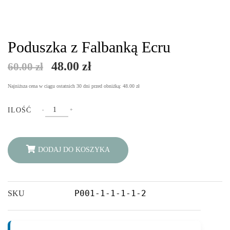
Poduszka z Falbanką Ecru
Pierwotna
Aktualna
48.00
zł
60.00
zł
cena
cena
Najniższa cena w ciągu ostatnich 30 dni przed obniżką:
48.00
zł
wynosiła:
wynosi:
Poduszka
ILOŚĆ
-
+
z
60.00 zł.
48.00 zł.
Falbanką
Ecru
DODAJ DO KOSZYKA
quantity
P001-1-1-1-1-2
SKU