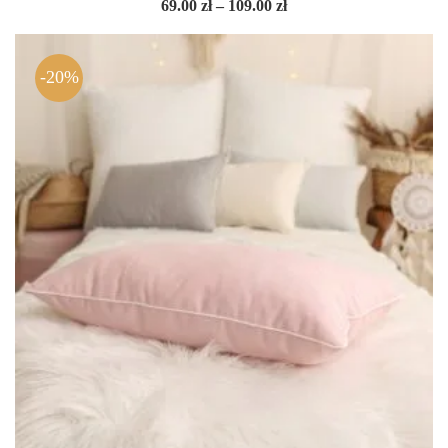
Zakres
69.00
zł
–
109.00
zł
cen:
od
69.00 zł
do
-20%
109.00 zł