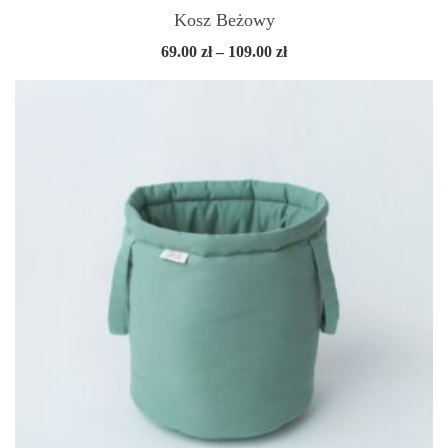
Kosz Beżowy
Zakres
69.00
zł
–
109.00
zł
cen:
od
69.00 zł
do
109.00 zł