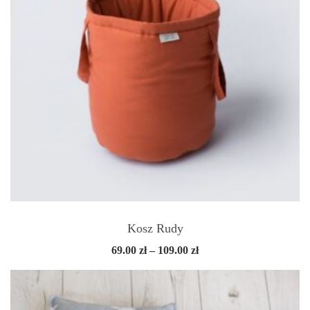
Kosz Rudy
Zakres
69.00
zł
–
109.00
zł
cen:
od
69.00 zł
do
109.00 zł