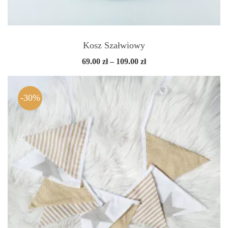
Kosz Szałwiowy
Zakres
69.00
zł
–
109.00
zł
cen:
od
69.00 zł
do
-30%
109.00 zł