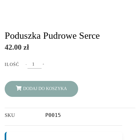
Poduszka Pudrowe Serce
42.00
zł
Poduszka
ILOŚĆ
-
+
Pudrowe
Serce
quantity
DODAJ DO KOSZYKA
P0015
SKU