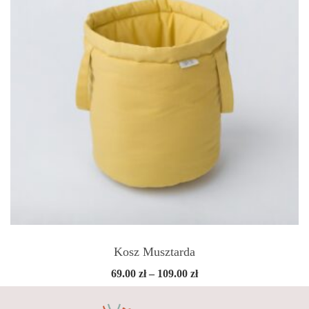
Kosz Musztarda
Zakres
69.00
zł
–
109.00
zł
cen:
od
69.00 zł