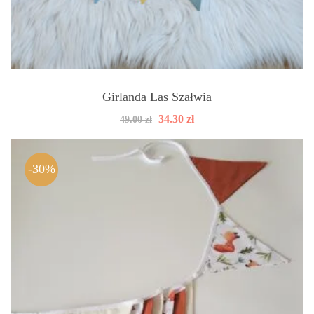
Girlanda Las Szałwia
Pierwotna
Aktualna
34.30
zł
49.00
zł
cena
cena
wynosiła:
wynosi:
49.00 zł.
34.30 zł.
-30%