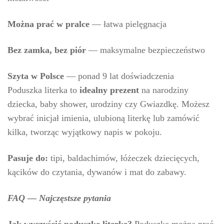
Można prać w pralce
— łatwa pielęgnacja
Bez zamka, bez piór
— maksymalne bezpieczeństwo
Szyta w Polsce
— ponad 9 lat doświadczenia
Poduszka literka to
idealny prezent
na narodziny
dziecka, baby shower, urodziny czy Gwiazdkę. Możesz
wybrać inicjał imienia, ulubioną literkę lub zamówić
kilka, tworząc wyjątkowy napis w pokoju.
Pasuje do:
tipi, baldachimów, łóżeczek dziecięcych,
kącików do czytania, dywanów i mat do zabawy.
FAQ — Najczęstsze pytania
Jak wyczyścić poduszkę literkę?
Poduszkę można prać