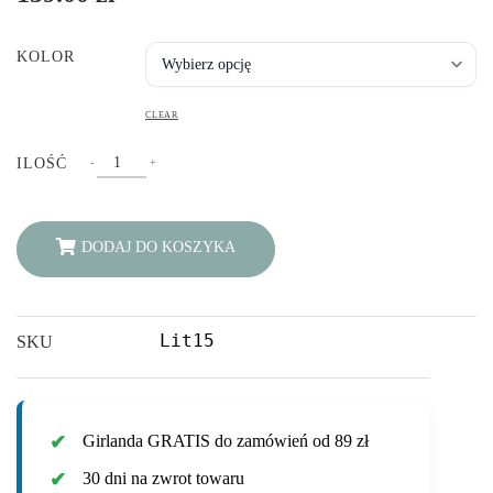
KOLOR
CLEAR
PODUSZKA
ILOŚĆ
-
+
LITERKA
O
QUANTITY
DODAJ DO KOSZYKA
Lit15
SKU
Girlanda GRATIS do zamówień od 89 zł
30 dni na zwrot towaru