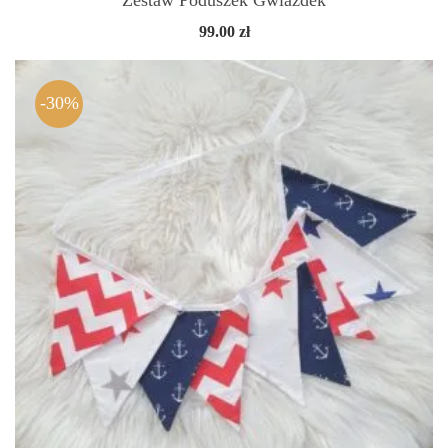
99.00
zł
-30%