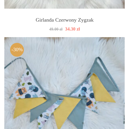
Girlanda Czerwony Zygzak
Pierwotna
Aktualna
34.30
zł
49.00
zł
cena
cena
wynosiła:
wynosi:
49.00 zł.
34.30 zł.
-30%