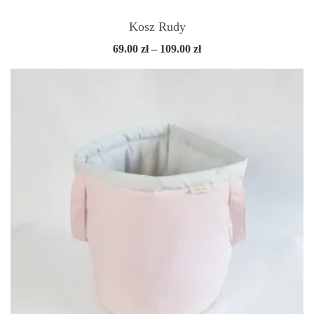
Kosz Rudy
Zakres
69.00
zł
–
109.00
zł
cen:
od
69.00 zł
do
109.00 zł