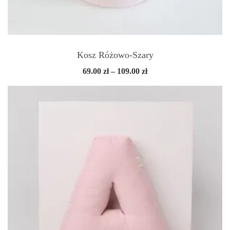
Kosz Różowo-Szary
Zakres
69.00
zł
–
109.00
zł
cen:
od
69.00 zł
do
109.00 zł