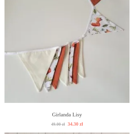
Girlanda Lisy
Pierwotna
Aktualna
34.30
zł
49.00
zł
cena
cena
wynosiła:
wynosi: