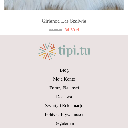
Girlanda Las Szałwia
Pierwotna
Aktualna
34.30
zł
49.00
zł
cena
cena
wynosiła:
wynosi:
49.00 zł.
34.30 zł.
Blog
Moje Konto
Formy Płatności
Dostawa
Zwroty i Reklamacje
Polityka Prywatności
Regulamin