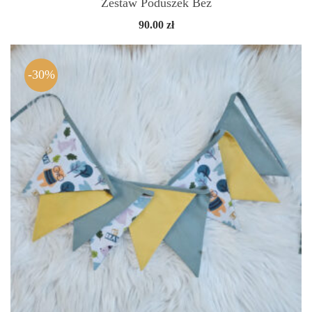
Zestaw Poduszek Beż
90.00
zł
-30%