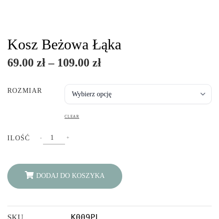
Kosz Beżowa Łąka
Zakres
69.00
zł
–
109.00
zł
cen:
ROZMIAR
od
69.00 zł
CLEAR
do
KOSZ
ILOŚĆ
-
+
BEŻOWA
109.00 zł
ŁĄKA
QUANTITY
DODAJ DO KOSZYKA
K009PL
SKU